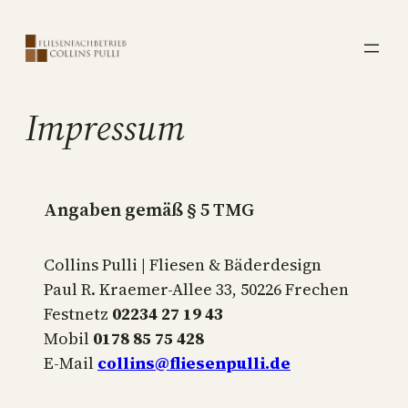
Zum
Inhalt
springen
Impressum
Angaben gemäß § 5 TMG
Collins Pulli | Fliesen & Bäderdesign
Paul R. Kraemer-Allee 33, 50226 Frechen
Festnetz
02234 27 19 43
Mobil
0178 85 75 428
E-Mail
collins@fliesenpulli.de